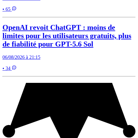
• 65
OpenAI revoit ChatGPT : moins de
limites pour les utilisateurs gratuits, plus
de fiabilité pour GPT-5.6 Sol
06/08/2026 à 21:15
• 34