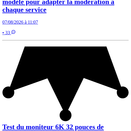
modèle pour adapter la modération à
chaque service
07/08/2026 à 11:07
• 33
Test du moniteur 6K 32 pouces de