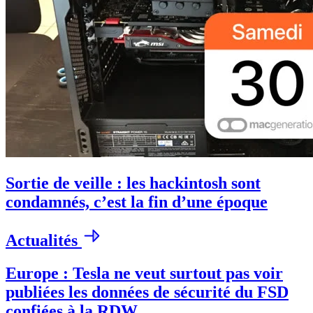
Sortie de veille : les hackintosh sont
condamnés, c’est la fin d’une époque
Actualités
Europe : Tesla ne veut surtout pas voir
publiées les données de sécurité du FSD
confiées à la RDW