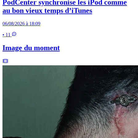
PodCenter synchronise les iPod comme
au bon vieux temps d’iTunes
06/08/2026 à 18:09
• 11
Image du moment