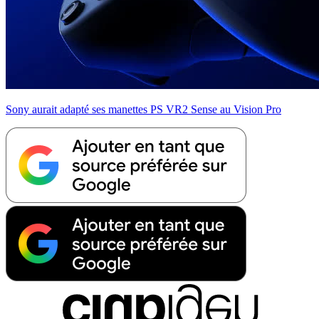
Sony aurait adapté ses manettes PS VR2 Sense au Vision Pro