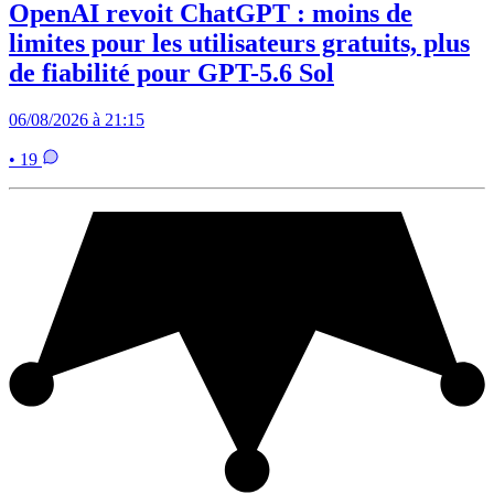
OpenAI revoit ChatGPT : moins de
limites pour les utilisateurs gratuits, plus
de fiabilité pour GPT-5.6 Sol
06/08/2026 à 21:15
• 19