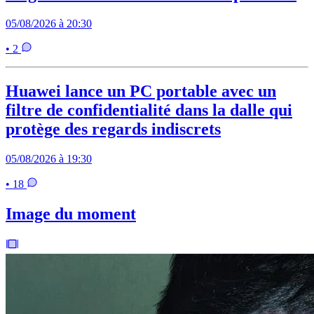
05/08/2026 à 20:30
• 2
Huawei lance un PC portable avec un
filtre de confidentialité dans la dalle qui
protège des regards indiscrets
05/08/2026 à 19:30
• 18
Image du moment