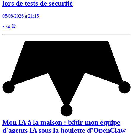
lors de tests de sécurité
05/08/2026 à 21:15
• 34
Mon IA à la maison : bâtir mon équipe
d'agents IA sous la houlette d’OpenClaw