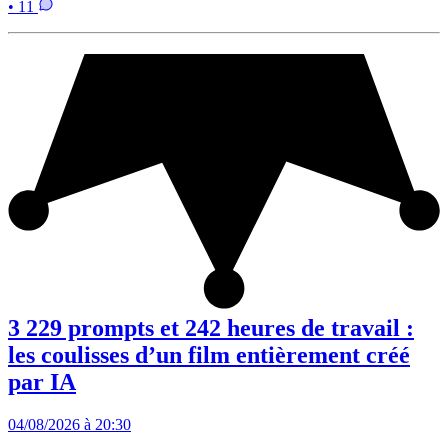
• 11
3 229 prompts et 242 heures de travail :
les coulisses d’un film entièrement créé
par IA
04/08/2026 à 20:30