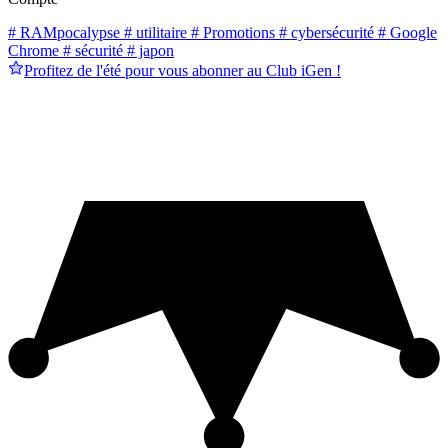
# RAMpocalypse
# utilitaire
# Promotions
# cybersécurité
# Google
Chrome
# sécurité
# japon
Profitez de l'été pour vous abonner au Club iGen !