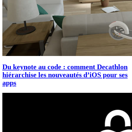
Du keynote au code : comment Decathlon
hiérarchise les nouveautés d’iOS pour ses
apps