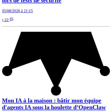
lors de tests de sécurité
05/08/2026 à 21:15
• 22
Mon IA à la maison : bâtir mon équipe
d'agents IA sous la houlette d’OpenClaw