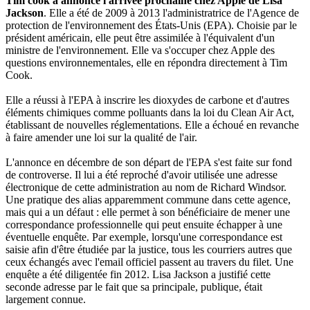
Tim cook a annoncé l'arrivée prochaine chez Apple de Lisa
Jackson
. Elle a été de 2009 à 2013 l'administratrice de l'Agence de
protection de l'environnement des États-Unis (EPA). Choisie par le
président américain, elle peut être assimilée à l'équivalent d'un
ministre de l'environnement. Elle va s'occuper chez Apple des
questions environnementales, elle en répondra directement à Tim
Cook.
Elle a réussi à l'EPA à inscrire les dioxydes de carbone et d'autres
éléments chimiques comme polluants dans la loi du Clean Air Act,
établissant de nouvelles réglementations. Elle a échoué en revanche
à faire amender une loi sur la qualité de l'air.
L'annonce en décembre de son départ de l'EPA s'est faite sur fond
de controverse. Il lui a été reproché d'avoir utilisée une adresse
électronique de cette administration au nom de Richard Windsor.
Une pratique des alias apparemment commune dans cette agence,
mais qui a un défaut : elle permet à son bénéficiaire de mener une
correspondance professionnelle qui peut ensuite échapper à une
éventuelle enquête. Par exemple, lorsqu'une correspondance est
saisie afin d'être étudiée par la justice, tous les courriers autres que
ceux échangés avec l'email officiel passent au travers du filet. Une
enquête a été diligentée fin 2012. Lisa Jackson a justifié cette
seconde adresse par le fait que sa principale, publique, était
largement connue.