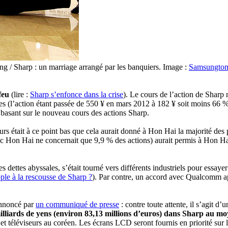
g / Sharp : un marriage arrangé par les banquiers. Image :
Samsungto
feu
(lire :
Sharp s’enfonce dans la crise
). Le cours de l’action de Sharp 
ettes (l’action étant passée de 550 ¥ en mars 2012 à 182 ¥ soit moins 6
 basant sur le nouveau cours des actions Sharp.
urs était à ce point bas que cela aurait donné à Hon Hai la majorité des pa
c Hon Hai ne concernait que 9,9 % des actions) aurait permis à Hon Hai 
s dettes abyssales, s’était tourné vers différents industriels pour essay
ple à la rescousse de Sharp ?
). Par contre, un accord avec Qualcomm ap
 annoncé par
un communiqué de presse
: contre toute attente, il s’agit d
illiards de yens (environ 83,13 millions d’euros) dans Sharp au m
et téléviseurs au coréen. Les écrans LCD seront fournis en priorité su