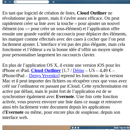
En tant que logiciel de création de listes,
Cloud Outliner
ne
révolutionne pas le genre, mais il s'avère assez efficace. On peut
rapidement créer sa liste avec la touche
pour ajouter un nouvel
⏎
élément (ou
pour créer un sous-élément) et l’application offre
⇧⏎
ensuite une grande variété de raccourcis pour déplacer des éléments,
les marquer comme effectués avec des cases à cocher que l’on peut
facilement ajouter. L’interface n’est pas des plus élégante, mais cela
fonctionne et l’éditeur a eu la bonne idée d’offrir un moyen simple
pour personnaliser largement les raccourcis clavier.
En plus de l’application OS X, il existe une version iOS pour les
iPhone et iPad.
Cloud Outliner
[1.7 /
Démo
– US – 4,49 € –
iPhone/iPad –
Denys Yevenko
]
reprend les fonctions de la version
Mac et il peut importer des fichiers ou récupérer ceux que vous avez
créé sur l’ordinateur en passant par iCloud. Cette synchronisation est
active par défaut, mais le point fort de l’application est de se
synchroniser également avec
Evernote
. Une fois cette fonction
activée, vous pouvez envoyer une liste dans ce nuage et retrouver
ainsi très facilement votre document depuis les applications
d'
Evernote
ou même, pour encore plus de souplesse, depuis son
interface web.