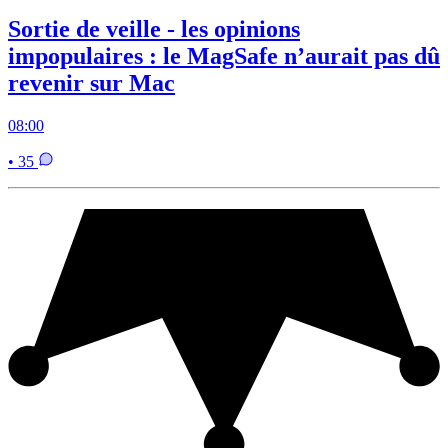
Sortie de veille - les opinions
impopulaires : le MagSafe n’aurait pas dû
revenir sur Mac
08:00
• 35