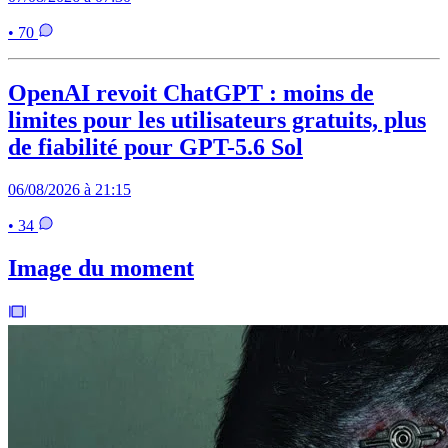
• 70
OpenAI revoit ChatGPT : moins de
limites pour les utilisateurs gratuits, plus
de fiabilité pour GPT-5.6 Sol
06/08/2026 à 21:15
• 34
Image du moment