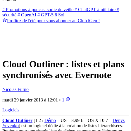
# Promotions
# podcast sortie de veille
# ChatGPT
# utilitaire
#
sécurité
# OpenAI
# GPT-5.6 Sol
Profitez de l'été pour vous abonner au Club iGen !
Cloud Outliner : listes et plans
synchronisés avec Evernote
Nicolas Furno
mardi 29 janvier 2013 à 12:01 •
1
Logiciels
Cloud Outliner
[1.2 /
Démo
– US – 8,99 € – OS X 10.7 –
Denys
Yevenko
]
est un logiciel dédié à la création de listes hiérarchisées.
Pratique pour une simple liste de tâches, comme pour élaborer un