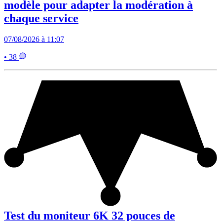
modèle pour adapter la modération à
chaque service
07/08/2026 à 11:07
• 38
Test du moniteur 6K 32 pouces de