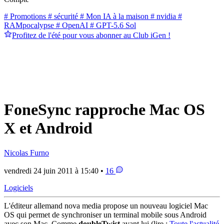
# Promotions
# sécurité
# Mon IA à la maison
# nvidia
#
RAMpocalypse
# OpenAI
# GPT-5.6 Sol
Profitez de l'été pour vous abonner au Club iGen !
FoneSync rapproche Mac OS
X et Android
Nicolas Furno
vendredi 24 juin 2011 à 15:40 •
16
Logiciels
L'éditeur allemand nova media propose un nouveau logiciel Mac
OS qui permet de synchroniser un terminal mobile sous Android
avec son Mac. Comme
doubleTwist
avant lui (lire :
Toute l'actualité