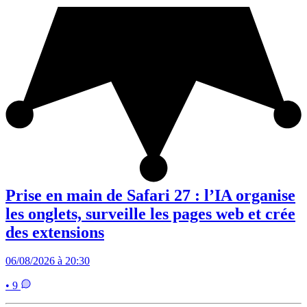
Prise en main de Safari 27 : l’IA organise
les onglets, surveille les pages web et crée
des extensions
06/08/2026 à 20:30
• 9