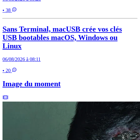
• 38
Sans Terminal, macUSB crée vos clés
USB bootables macOS, Windows ou
Linux
06/08/2026 à 08:11
• 20
Image du moment