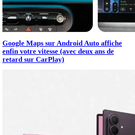
Google Maps sur Android Auto affiche
enfin votre vitesse (avec deux ans de
retard sur CarPlay)