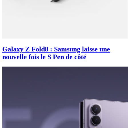
Galaxy Z Fold8 : Samsung laisse une
nouvelle fois le S Pen de côté