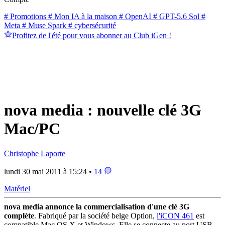
# Promotions
# Mon IA à la maison
# OpenAI
# GPT-5.6 Sol
#
Meta
# Muse Spark
# cybersécurité
Profitez de l'été pour vous abonner au Club iGen !
nova media : nouvelle clé 3G
Mac/PC
Christophe Laporte
lundi 30 mai 2011 à 15:24 •
14
Matériel
nova media annonce la commercialisation d'une clé 3G
complète
. Fabriqué par la société belge Option,
l'iCON 461
est
compatible Mac OS X et Windows. Elle se connecte au port USB