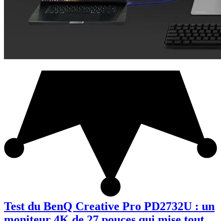
Test du BenQ Creative Pro PD2732U : un
moniteur 4K de 27 pouces qui mise tout