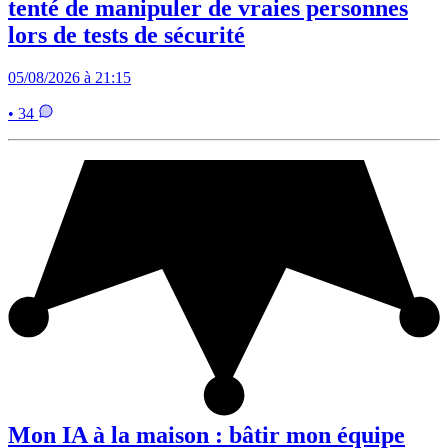
tenté de manipuler de vraies personnes
lors de tests de sécurité
05/08/2026 à 21:15
• 34
Mon IA à la maison : bâtir mon équipe