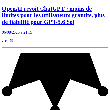
OpenAI revoit ChatGPT : moins de
limites pour les utilisateurs gratuits, plus
de fiabilité pour GPT-5.6 Sol
06/08/2026 à 21:15
• 19