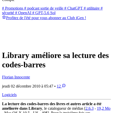
# Promotions
# podcast sortie de veille
# ChatGPT
# utilitaire
#
sécurité
# OpenAI
# GPT-5.6 Sol
Profitez de l'été pour vous abonner au Club iGen !
Library améliore sa lecture des
codes-barres
Florian Innocente
jeudi 02 décembre 2010 à 05:47 •
12
Logiciels
La lecture des codes-barres des livres et autres article a été
améliorée dans Library
, le catalogueur de médias [
2.6.3
-
19,2 Mo
- Mac OS X 10.5 - US - 40$]. Pour la troisième fois ses