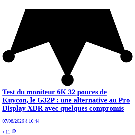
Test du moniteur 6K 32 pouces de
Kuycon, le G32P : une alternative au Pro
Display XDR avec quelques compromis
07/08/2026 à 10:44
• 11