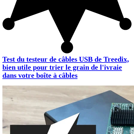
Test du testeur de câbles USB de Treedix,
bien utile pour trier le grain de l'ivraie
dans votre boîte à câbles