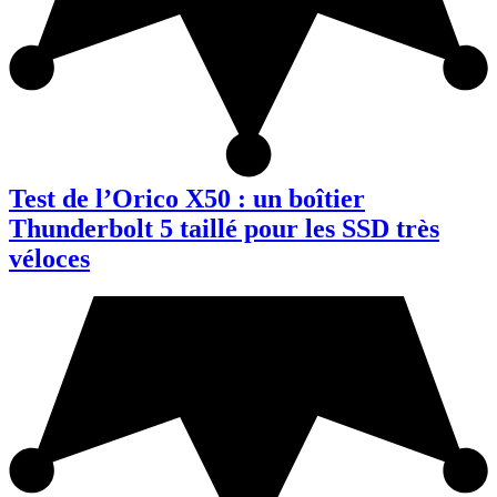
Test de l’Orico X50 : un boîtier
Thunderbolt 5 taillé pour les SSD très
véloces