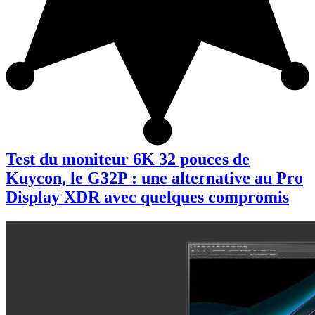
Test du moniteur 6K 32 pouces de
Kuycon, le G32P : une alternative au Pro
Display XDR avec quelques compromis