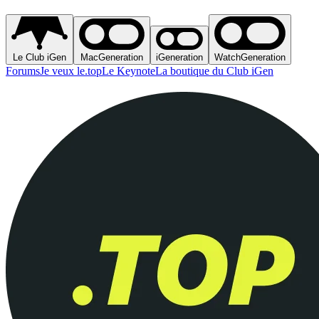
Le Club iGen
MacGeneration
iGeneration
WatchGeneration
Forums
Je veux le.top
Le Keynote
La boutique du Club iGen