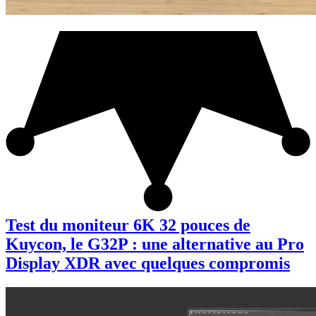
Test du moniteur 6K 32 pouces de
Kuycon, le G32P : une alternative au Pro
Display XDR avec quelques compromis