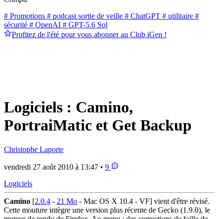
# Promotions
# podcast sortie de veille
# ChatGPT
# utilitaire
#
sécurité
# OpenAI
# GPT-5.6 Sol
Profitez de l'été pour vous abonner au Club iGen !
Logiciels : Camino,
PortraiMatic et Get Backup
Christophe Laporte
vendredi 27 août 2010 à 13:47 •
9
Logiciels
Camino
[
2.0.4
-
21 Mo
- Mac OS X 10.4 - VF] vient d'être révisé.
Cette mouture intègre une version plus récente de Gecko (1.9.0), le
moteur de rendu de Firefox. Au menu : des corrections de faille de