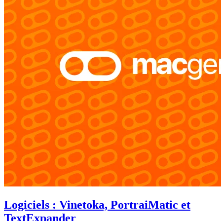
Logiciels : Vinetoka, PortraiMatic et
TextExpander