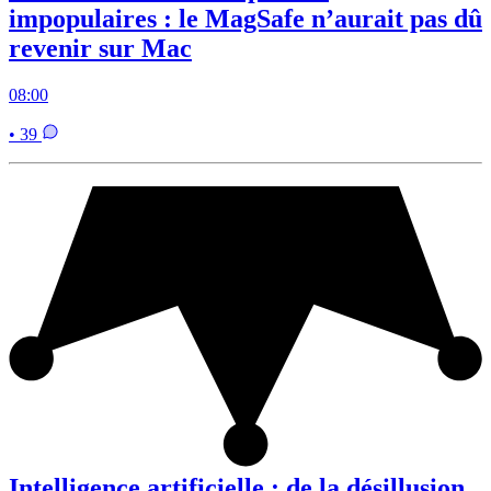
impopulaires : le MagSafe n’aurait pas dû
revenir sur Mac
08:00
• 39
Intelligence artificielle : de la désillusion