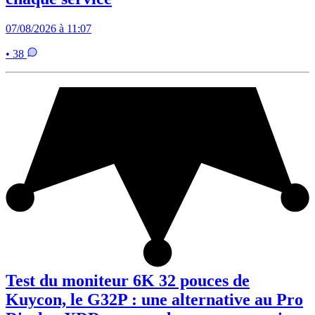
07/08/2026 à 11:07
• 38
Test du moniteur 6K 32 pouces de
Kuycon, le G32P : une alternative au Pro