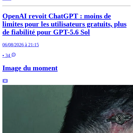
OpenAI revoit ChatGPT : moins de
limites pour les utilisateurs gratuits, plus
de fiabilité pour GPT-5.6 Sol
06/08/2026 à 21:15
• 34
Image du moment