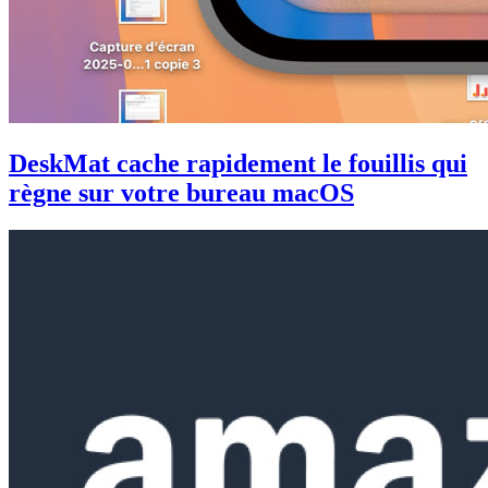
DeskMat cache rapidement le fouillis qui
règne sur votre bureau macOS