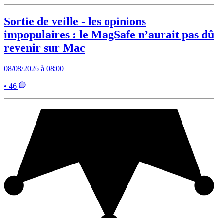
Sortie de veille - les opinions
impopulaires : le MagSafe n’aurait pas dû
revenir sur Mac
08/08/2026 à 08:00
• 46