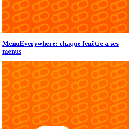
MenuEverywhere: chaque fenêtre a ses
menus