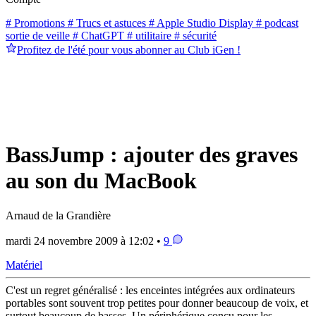
# Promotions
# Trucs et astuces
# Apple Studio Display
# podcast
sortie de veille
# ChatGPT
# utilitaire
# sécurité
Profitez de l'été pour vous abonner au Club iGen !
BassJump : ajouter des graves
au son du MacBook
Arnaud de la Grandière
mardi 24 novembre 2009 à 12:02 •
9
Matériel
C'est un regret généralisé : les enceintes intégrées aux ordinateurs
portables sont souvent trop petites pour donner beaucoup de voix, et
surtout beaucoup de basses. Un périphérique conçu pour les