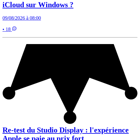
iCloud sur Windows ?
09/08/2026 à 08:00
• 18
Re-test du Studio Display : l'expérience
Apple se paie au prix fort