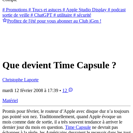
# Promotions
# Trucs et astuces
# Apple Studio Display
# podcast
sortie de veille
# ChatGPT
# utilitaire
# sécurité
Profitez de l'été pour vous abonner au Club iGen !
Que devient Time Capsule ?
Christophe Laporte
mardi 12 février 2008 à 17:39 •
12
Matériel
Promis pour février, le routeur d’Apple avec disque dur n’a toujours
pas pointé son nez. Traditionnellement, quand Apple évoque un
mois comme date de sortie, il a très souvent tendance à arriver le
dernier jour du mois en question.
Time Capsule
ne devrait pas
échapper à la règle, les Américains devraient le recevoir dans les tout