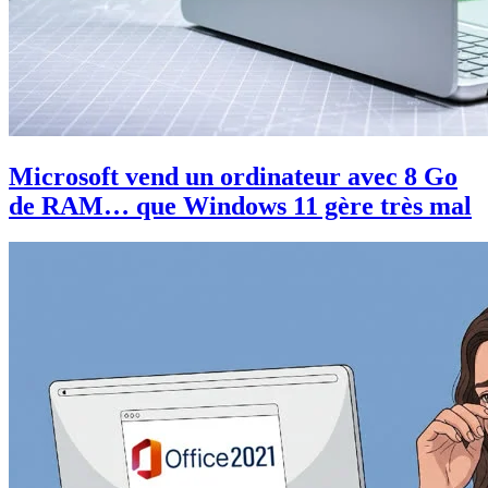
Microsoft vend un ordinateur avec 8 Go
de RAM… que Windows 11 gère très mal