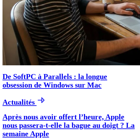
De SoftPC à Parallels : la longue
obsession de Windows sur Mac
Actualités
Après nous avoir offert l’heure, Apple
nous passera-t-elle la bague au doigt ? La
semaine Apple