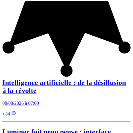
Intelligence artificielle : de la désillusion
à la révolte
08/08/2026 à 07:00
• 84
Luminar fait peau neuve : interface