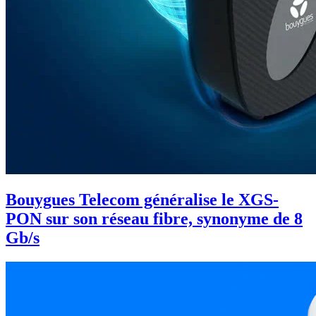
Bouygues Telecom généralise le XGS-
PON sur son réseau fibre, synonyme de 8
Gb/s