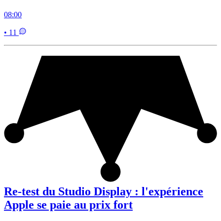
08:00
• 11
Re-test du Studio Display : l'expérience
Apple se paie au prix fort