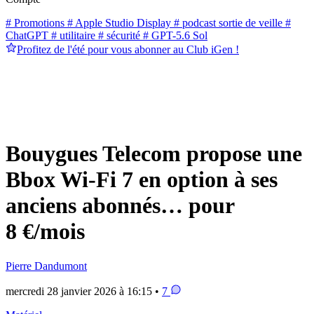
# Promotions
# Apple Studio Display
# podcast sortie de veille
#
ChatGPT
# utilitaire
# sécurité
# GPT-5.6 Sol
Profitez de l'été pour vous abonner au Club iGen !
Bouygues Telecom propose une
Bbox Wi-Fi 7 en option à ses
anciens abonnés… pour
8 €/mois
Pierre Dandumont
mercredi 28 janvier 2026 à 16:15 •
7