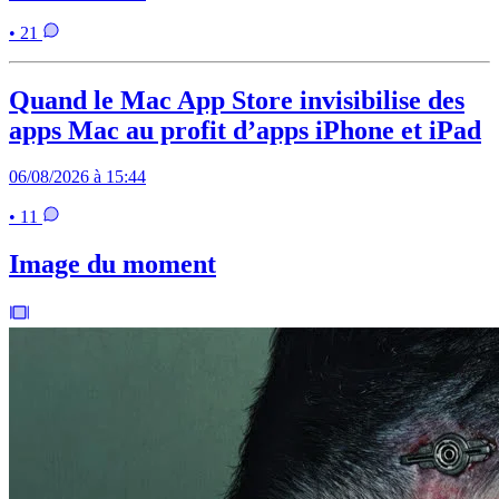
• 21
Quand le Mac App Store invisibilise des
apps Mac au profit d’apps iPhone et iPad
06/08/2026 à 15:44
• 11
Image du moment