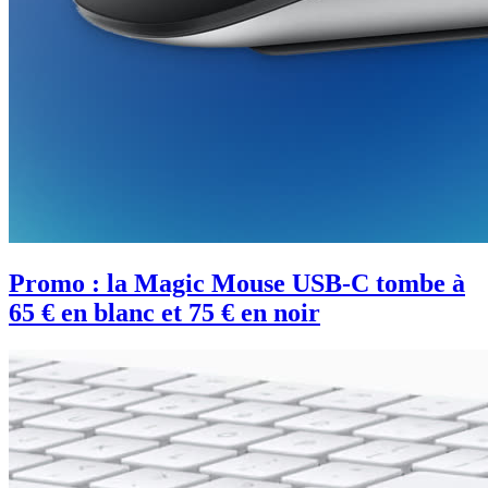
Promo : la Magic Mouse USB-C tombe à
65 € en blanc et 75 € en noir