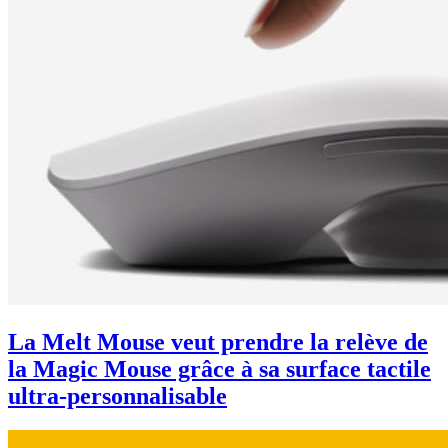
La Melt Mouse veut prendre la relève de
la Magic Mouse grâce à sa surface tactile
ultra-personnalisable