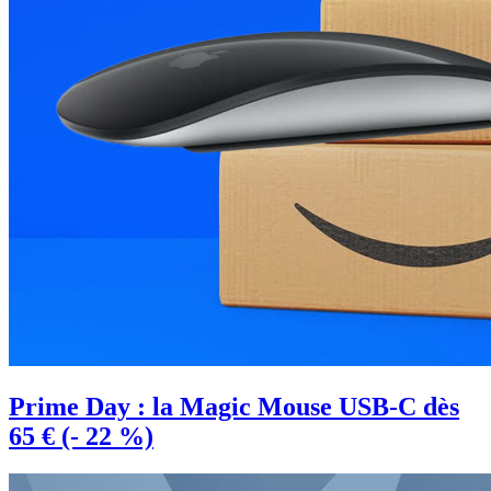
Prime Day : la Magic Mouse USB-C dès
65 € (- 22 %)