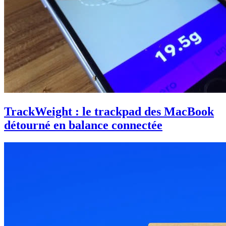
TrackWeight : le trackpad des MacBook
détourné en balance connectée