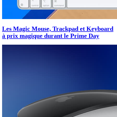
Les Magic Mouse, Trackpad et Keyboard
à prix magique durant le Prime Day