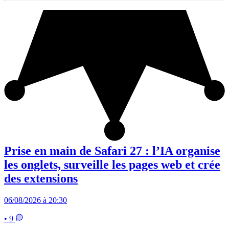
Prise en main de Safari 27 : l’IA organise
les onglets, surveille les pages web et crée
des extensions
06/08/2026 à 20:30
• 9