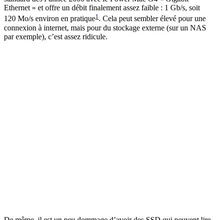
Ethernet » et offre un débit finalement assez faible : 1 Gb/s, soit
1
120 Mo/s environ en pratique
. Cela peut sembler élevé pour une
connexion à internet, mais pour du stockage externe (sur un NAS
par exemple), c’est assez ridicule.
De même, il est un peu dommage d’avoir des SSD qui peuvent lire