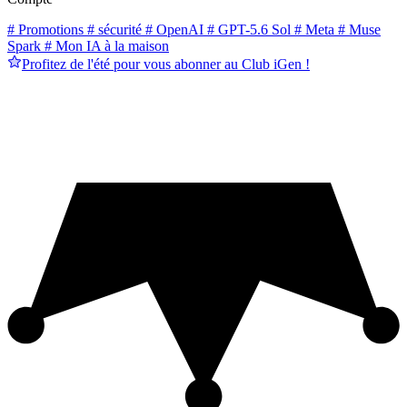
# Promotions
# sécurité
# OpenAI
# GPT-5.6 Sol
# Meta
# Muse
Spark
# Mon IA à la maison
Profitez de l'été pour vous abonner au Club iGen !