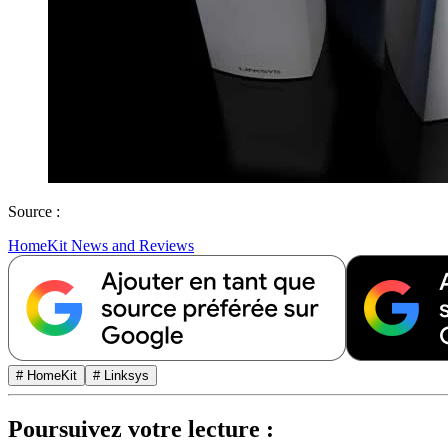
Source :
HomeKit News and Reviews
# HomeKit
# Linksys
Poursuivez votre lecture :