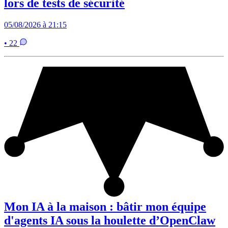
lors de tests de sécurité
05/08/2026 à 21:15
• 22
Mon IA à la maison : bâtir mon équipe
d'agents IA sous la houlette d’OpenClaw