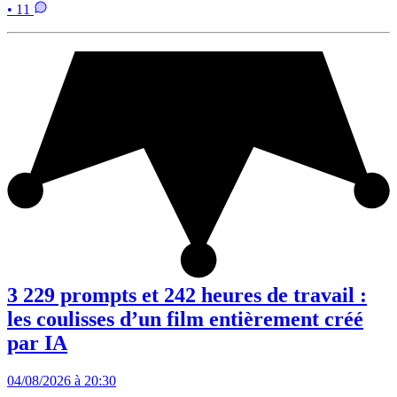
• 11
3 229 prompts et 242 heures de travail :
les coulisses d’un film entièrement créé
par IA
04/08/2026 à 20:30