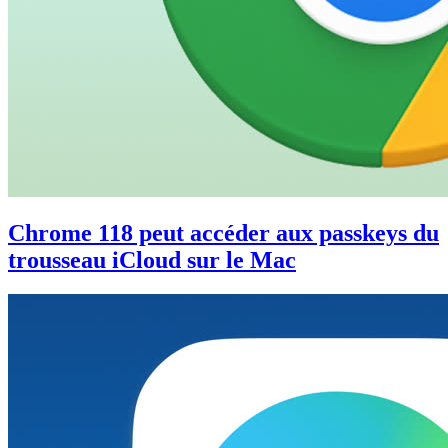
Chrome 118 peut accéder aux passkeys du
trousseau iCloud sur le Mac