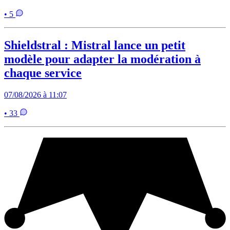
• 5
Shieldstral : Mistral lance un petit
modèle pour adapter la modération à
chaque service
07/08/2026 à 11:07
• 33