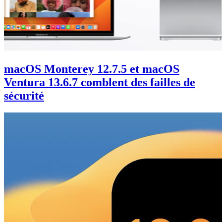
macOS Monterey 12.7.5 et macOS
Ventura 13.6.7 comblent des failles de
sécurité