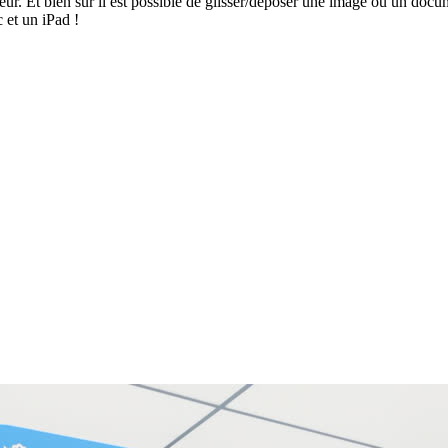
seur. Et bien sûr il est possible de glisser/déposer une image ou un docum
 et un iPad !