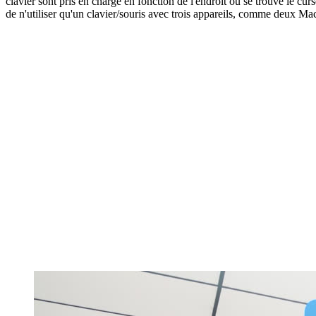
clavier sont pris en charge en fonction de l'endroit où se trouve le cur
de n'utiliser qu'un clavier/souris avec trois appareils, comme deux Mac