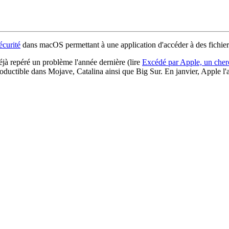
écurité
dans macOS permettant à une application d'accéder à des fichiers 
jà repéré un problème l'année dernière (lire
Excédé par Apple, un cherc
productible dans Mojave, Catalina ainsi que Big Sur. En janvier, Apple l'a