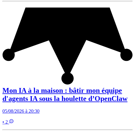
Mon IA à la maison : bâtir mon équipe
d'agents IA sous la houlette d’OpenClaw
05/08/2026 à 20:30
• 2