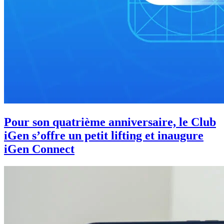
Pour son quatrième anniversaire, le Club
iGen s’offre un petit lifting et inaugure
iGen Connect