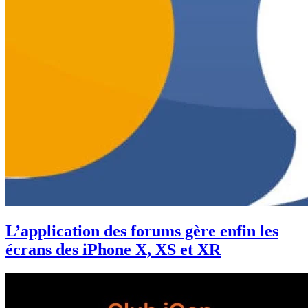
L’application des forums gère enfin les
écrans des iPhone X, XS et XR