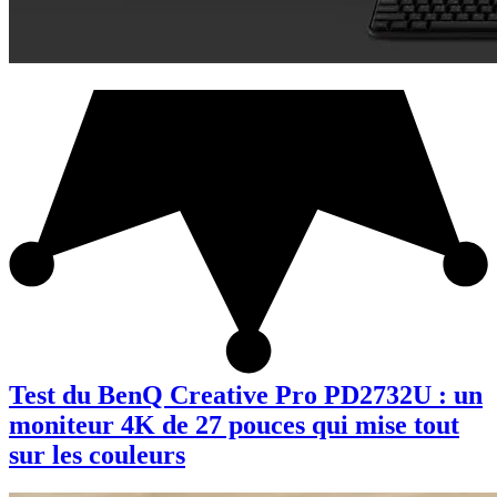
Test du BenQ Creative Pro PD2732U : un
moniteur 4K de 27 pouces qui mise tout
sur les couleurs