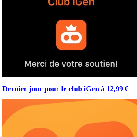
Dernier jour pour le club iGen à 12,99 €