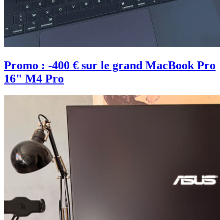
Promo : -400 € sur le grand MacBook Pro
16" M4 Pro