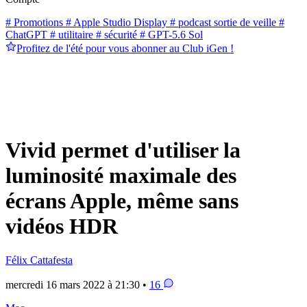
# Promotions
# Apple Studio Display
# podcast sortie de veille
#
ChatGPT
# utilitaire
# sécurité
# GPT-5.6 Sol
Profitez de l'été pour vous abonner au Club iGen !
Vivid permet d'utiliser la
luminosité maximale des
écrans Apple, même sans
vidéos HDR
Félix Cattafesta
mercredi 16 mars 2022 à 21:30 •
16