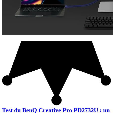
Test du BenQ Creative Pro PD2732U : un