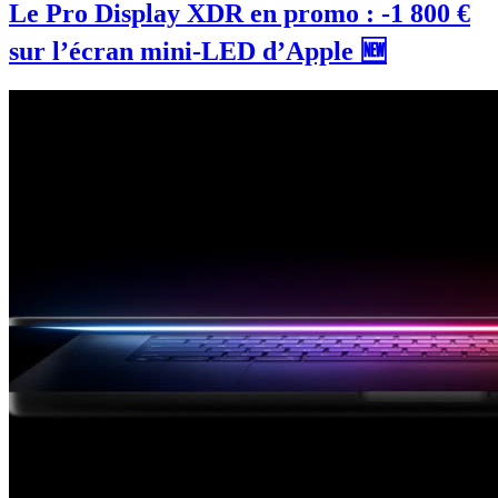
Le Pro Display XDR en promo : -1 800 €
sur l’écran mini-LED d’Apple 🆕