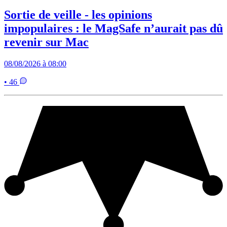
Sortie de veille - les opinions
impopulaires : le MagSafe n’aurait pas dû
revenir sur Mac
08/08/2026 à 08:00
• 46