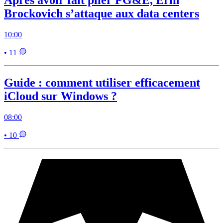
Après avoir fait plier PG&E, Erin
Brockovich s’attaque aux data centers
10:00
• 11
Guide : comment utiliser efficacement
iCloud sur Windows ?
08:00
• 10