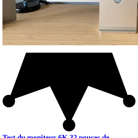
Test du moniteur 6K 32 pouces de