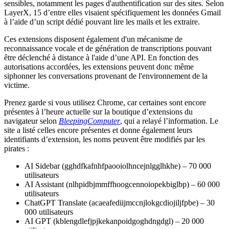
sensibles, notamment les pages d'authentification sur des sites. Selon
LayerX, 15 d’entre elles visaient spécifiquement les données Gmail
à l’aide d’un script dédié pouvant lire les mails et les extraire.
Ces extensions disposent également d'un mécanisme de
reconnaissance vocale et de génération de transcriptions pouvant
être déclenché à distance à l'aide d’une API. En fonction des
autorisations accordées, les extensions peuvent donc même
siphonner les conversations provenant de l'environnement de la
victime.
Prenez garde si vous utilisez Chrome, car certaines sont encore
présentes à l’heure actuelle sur la boutique d’extensions du
navigateur selon
BleepingComputer
, qui a relayé l’information. Le
site a listé celles encore présentes et donne également leurs
identifiants d’extension, les noms peuvent être modifiés par les
pirates :
AI Sidebar (gghdfkafnhfpaooiolhncejnlgglhkhe) – 70 000
utilisateurs
AI Assistant (nlhpidbjmmffhoogcennoiopekbiglbp) – 60 000
utilisateurs
ChatGPT Translate (acaeafediijmccnjlokgcdiojiljfpbe) – 30
000 utilisateurs
AI GPT (kblengdlefjpjkekanpoidgoghdngdgl) – 20 000