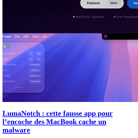
LumaNotch : cette fausse app pour
l’encoche des MacBook cache un
malware