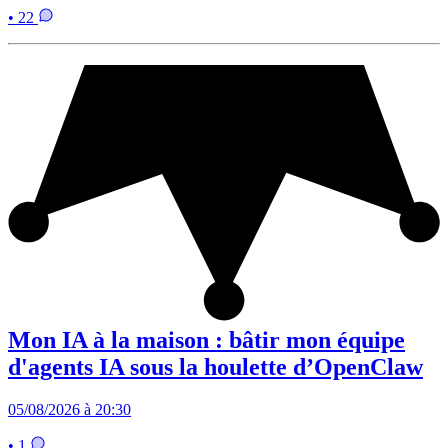
• 22
Mon IA à la maison : bâtir mon équipe
d'agents IA sous la houlette d’OpenClaw
05/08/2026 à 20:30
• 1