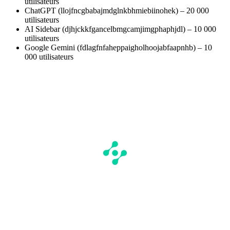
utilisateurs
ChatGPT (llojfncgbabajmdglnkbhmiebiinohek) – 20 000
utilisateurs
AI Sidebar (djhjckkfgancelbmgcamjimgphaphjdl) – 10 000
utilisateurs
Google Gemini (fdlagfnfaheppaigholhoojabfaapnhb) – 10
000 utilisateurs