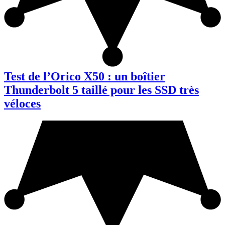
Test de l’Orico X50 : un boîtier
Thunderbolt 5 taillé pour les SSD très
véloces