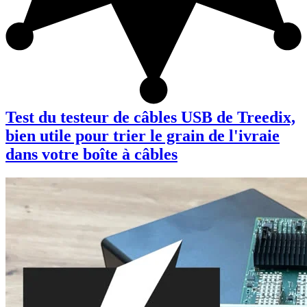
Test du testeur de câbles USB de Treedix,
bien utile pour trier le grain de l'ivraie
dans votre boîte à câbles