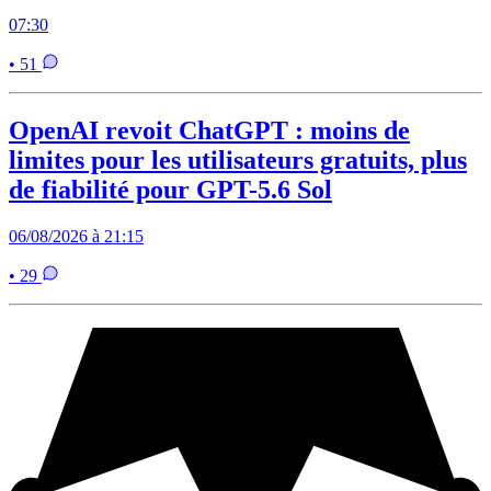
07:30
• 51
OpenAI revoit ChatGPT : moins de
limites pour les utilisateurs gratuits, plus
de fiabilité pour GPT-5.6 Sol
06/08/2026 à 21:15
• 29