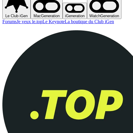
Le Club iGen
MacGeneration
iGeneration
WatchGeneration
Forums
Je veux le.top
Le Keynote
La boutique du Club iGen