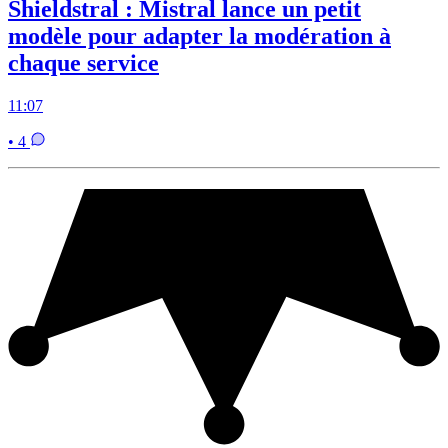
Shieldstral : Mistral lance un petit
modèle pour adapter la modération à
chaque service
11:07
• 4