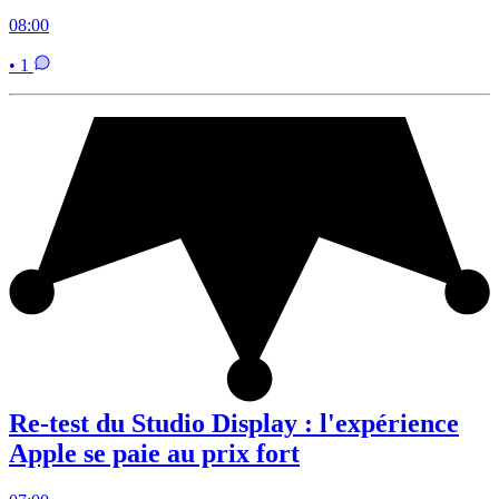
08:00
• 1
Re-test du Studio Display : l'expérience
Apple se paie au prix fort