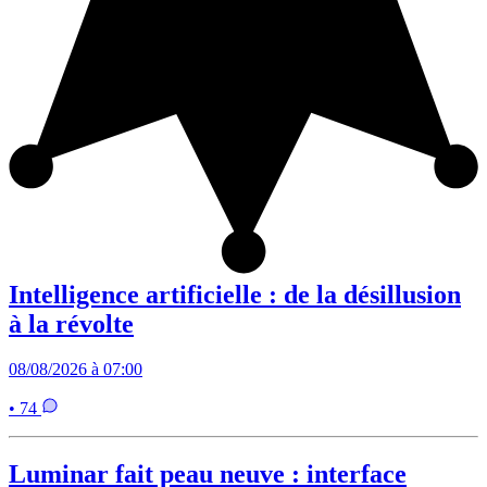
Intelligence artificielle : de la désillusion
à la révolte
08/08/2026 à 07:00
• 74
Luminar fait peau neuve : interface