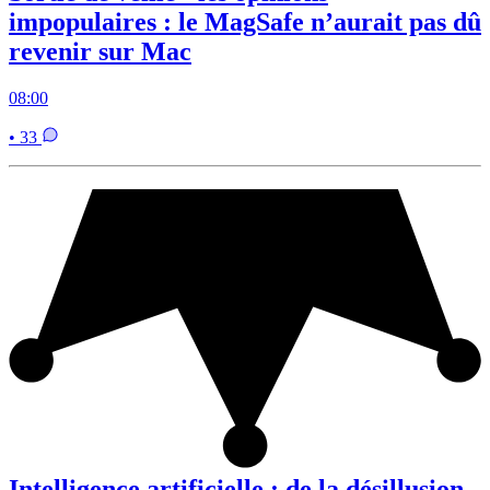
impopulaires : le MagSafe n’aurait pas dû
revenir sur Mac
08:00
• 33
Intelligence artificielle : de la désillusion