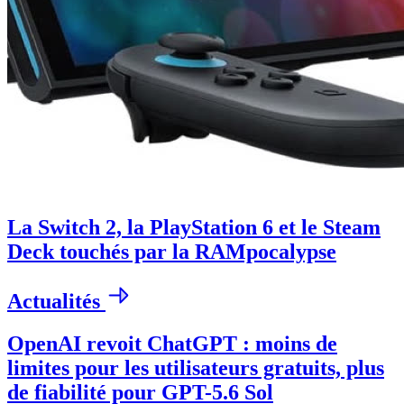
La Switch 2, la PlayStation 6 et le Steam
Deck touchés par la RAMpocalypse
Actualités
OpenAI revoit ChatGPT : moins de
limites pour les utilisateurs gratuits, plus
de fiabilité pour GPT-5.6 Sol