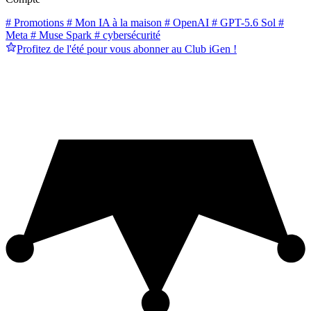
# Promotions
# Mon IA à la maison
# OpenAI
# GPT-5.6 Sol
#
Meta
# Muse Spark
# cybersécurité
Profitez de l'été pour vous abonner au Club iGen !