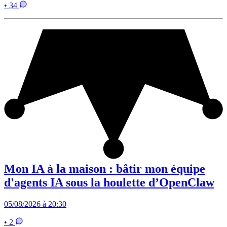
• 34
Mon IA à la maison : bâtir mon équipe
d'agents IA sous la houlette d’OpenClaw
05/08/2026 à 20:30
• 2