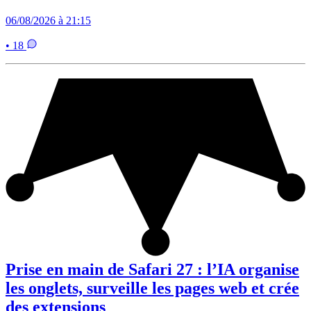
06/08/2026 à 21:15
• 18
Prise en main de Safari 27 : l’IA organise
les onglets, surveille les pages web et crée
des extensions