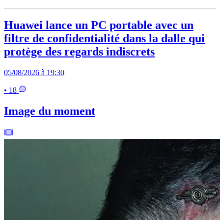
Huawei lance un PC portable avec un
filtre de confidentialité dans la dalle qui
protège des regards indiscrets
05/08/2026 à 19:30
• 18
Image du moment