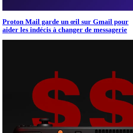
Proton Mail garde un œil sur Gmail pour
aider les indécis à changer de messagerie