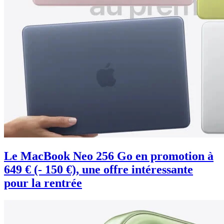
Le MacBook Neo 256 Go en promotion à
649 € (- 150 €), une offre intéressante
pour la rentrée