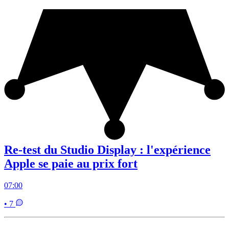
Re-test du Studio Display : l'expérience
Apple se paie au prix fort
07:00
• 7