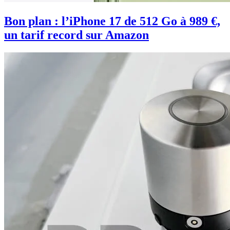
Bon plan : l’iPhone 17 de 512 Go à 989 €,
un tarif record sur Amazon