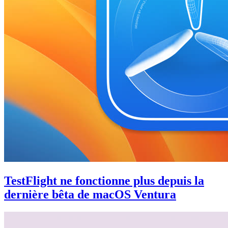
TestFlight ne fonctionne plus depuis la
dernière bêta de macOS Ventura