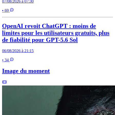
07/08/2026 à 07:30
• 69
OpenAI revoit ChatGPT : moins de
limites pour les utilisateurs gratuits, plus
de fiabilité pour GPT-5.6 Sol
06/08/2026 à 21:15
• 34
Image du moment