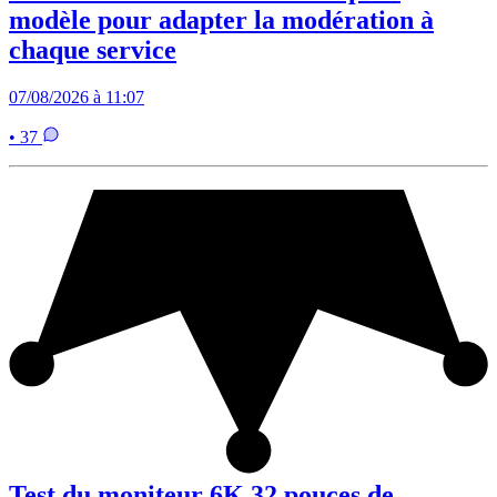
modèle pour adapter la modération à
chaque service
07/08/2026 à 11:07
• 37
Test du moniteur 6K 32 pouces de