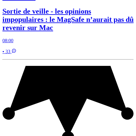
Sortie de veille - les opinions
impopulaires : le MagSafe n’aurait pas dû
revenir sur Mac
08:00
• 33