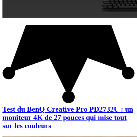
Test du BenQ Creative Pro PD2732U : un
moniteur 4K de 27 pouces qui mise tout
sur les couleurs