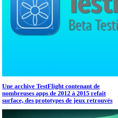
Une archive TestFlight contenant de
nombreuses apps de 2012 à 2015 refait
surface, des prototypes de jeux retrouvés