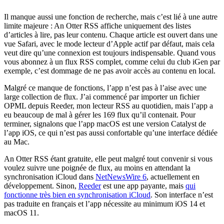
Il manque aussi une fonction de recherche, mais c’est lié à une autre
limite majeure : An Otter RSS affiche uniquement des listes
d’articles à lire, pas leur contenu. Chaque article est ouvert dans une
vue Safari, avec le mode lecteur d’Apple actif par défaut, mais cela
veut dire qu’une connexion est toujours indispensable. Quand vous
vous abonnez à un flux RSS complet, comme celui du club iGen par
exemple, c’est dommage de ne pas avoir accès au contenu en local.
Malgré ce manque de fonctions, l’app n’est pas à l’aise avec une
large collection de flux. J’ai commencé par importer un fichier
OPML depuis Reeder, mon lecteur RSS au quotidien, mais l’app a
eu beaucoup de mal à gérer les 169 flux qu’il contenait. Pour
terminer, signalons que l’app macOS est une version Catalyst de
l’app iOS, ce qui n’est pas aussi confortable qu’une interface dédiée
au Mac.
An Otter RSS étant gratuite, elle peut malgré tout convenir si vous
voulez suivre une poignée de flux, au moins en attendant la
synchronisation iCloud dans
NetNewsWire 6
, actuellement en
développement. Sinon,
Reeder
est une app payante, mais
qui
fonctionne très bien en synchronisation iCloud
. Son interface n’est
pas traduite en français et l’app nécessite au minimum iOS 14 et
macOS 11.