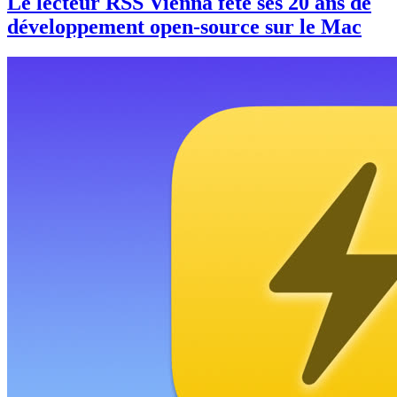
Le lecteur RSS Vienna fête ses 20 ans de
développement open-source sur le Mac