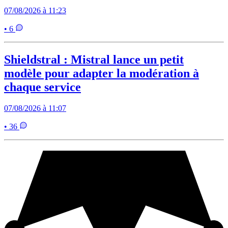
07/08/2026 à 11:23
• 6
Shieldstral : Mistral lance un petit
modèle pour adapter la modération à
chaque service
07/08/2026 à 11:07
• 36