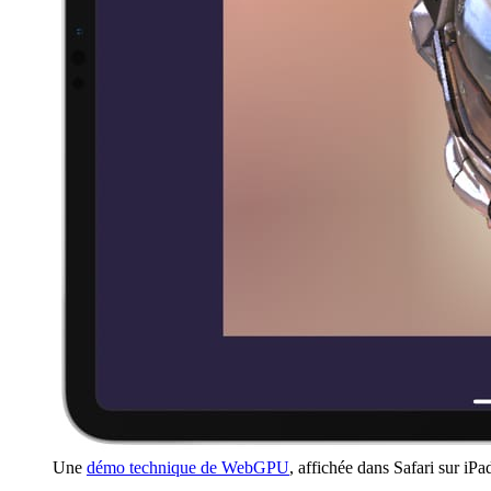
Une
démo technique de WebGPU
, affichée dans Safari sur iP