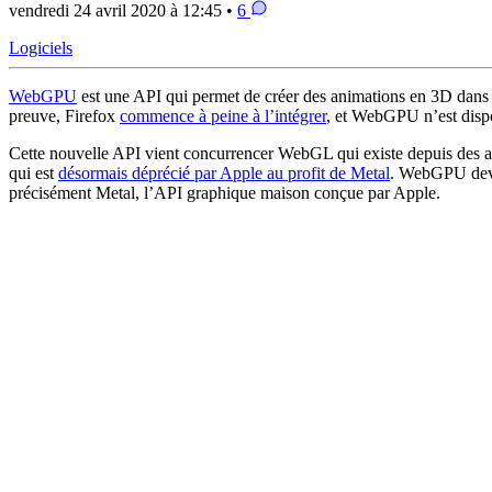
vendredi 24 avril 2020 à 12:45 •
6
Logiciels
WebGPU
est une API qui permet de créer des animations en 3D dans 
preuve, Firefox
commence à peine à l’intégrer
, et WebGPU n’est dispo
Cette nouvelle API vient concurrencer WebGL qui existe depuis des ann
qui est
désormais déprécié par Apple au profit de Metal
. WebGPU devr
précisément Metal, l’API graphique maison conçue par Apple.