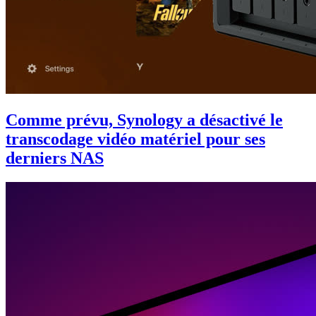
Comme prévu, Synology a désactivé le
transcodage vidéo matériel pour ses
derniers NAS