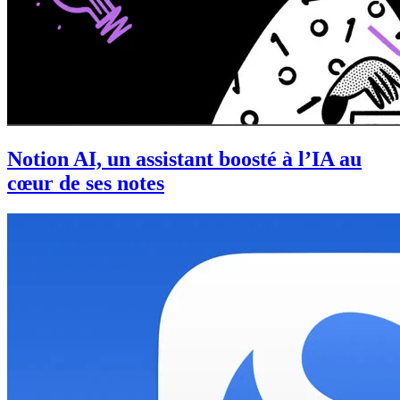
Notion AI, un assistant boosté à l’IA au
cœur de ses notes