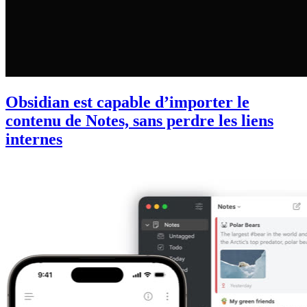
Obsidian est capable d’importer le
contenu de Notes, sans perdre les liens
internes