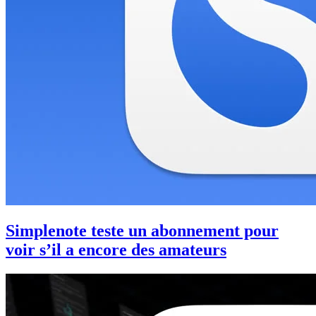
Simplenote teste un abonnement pour
voir s’il a encore des amateurs