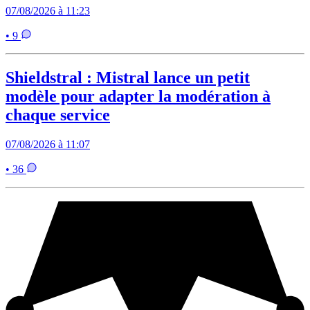
07/08/2026 à 11:23
• 9
Shieldstral : Mistral lance un petit
modèle pour adapter la modération à
chaque service
07/08/2026 à 11:07
• 36