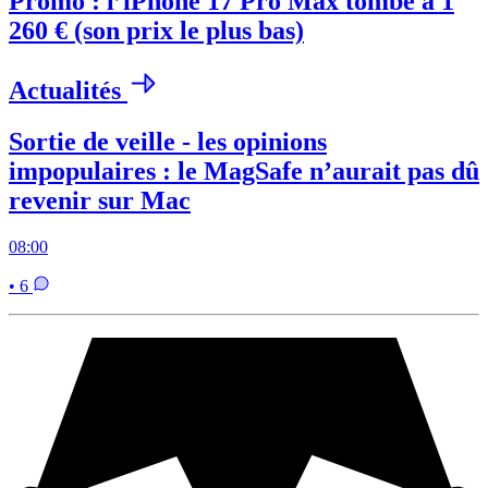
Promo : l’iPhone 17 Pro Max tombe à 1
260 € (son prix le plus bas)
Actualités
Sortie de veille - les opinions
impopulaires : le MagSafe n’aurait pas dû
revenir sur Mac
08:00
• 6