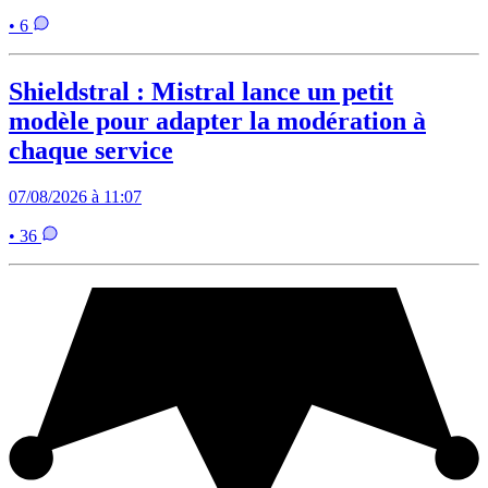
• 6
Shieldstral : Mistral lance un petit
modèle pour adapter la modération à
chaque service
07/08/2026 à 11:07
• 36