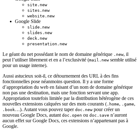
site.new
sites.new
website.new
Google Slide
slide.new
slides.new
deck.new
presentation.new
Le géant du net possédant le nom de domaine générique
, il
.new
peut l’utiliser librement et en a l’exclusivité (
semble utilisé
mail.new
pour un usage interne).
Aussi astucieux soit-il, ce détournement des URL à des fins
fonctionnelles pose néanmoins question. Il y a une forme
d’appropriation du web en faisant d’un nom de domaine générique
non pas une destination, mais une fonction servant une app.
Appropriation toutefois limitée par la distribution hétérogène de ces
nouvelles extensions calquées sur des mots courants (
,
,
.home
.game
…). Autant vous pouvez taper
pour créer un
.book
doc.new
nouveau Google Docs, autant
ou
n’auront
doc.open
doc.save
aucun effet sur Google Docs, ces extensions n’appartenant pas à
Google.