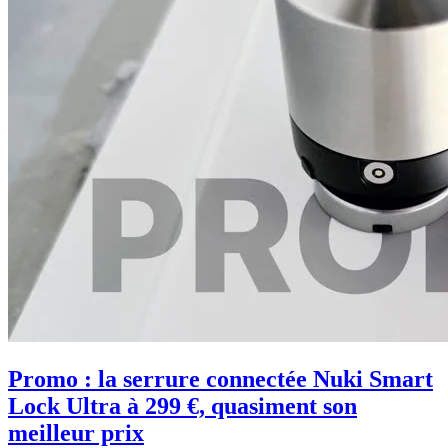
Promo : la serrure connectée Nuki Smart
Lock Ultra à 299 €, quasiment son
meilleur prix