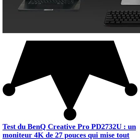
Test du BenQ Creative Pro PD2732U : un
moniteur 4K de 27 pouces qui mise tout