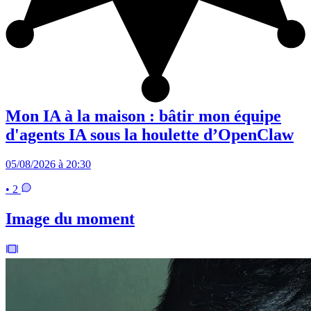
Mon IA à la maison : bâtir mon équipe
d'agents IA sous la houlette d’OpenClaw
05/08/2026 à 20:30
• 2
Image du moment