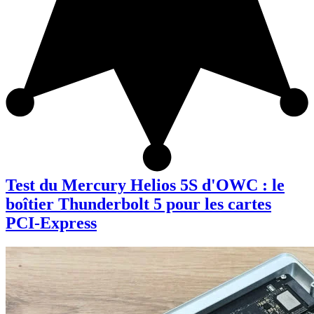
Test du Mercury Helios 5S d'OWC : le
boîtier Thunderbolt 5 pour les cartes
PCI-Express