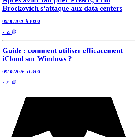
Brockovich s’attaque aux data centers
09/08/2026 à 10:00
• 65
Guide : comment utiliser efficacement
iCloud sur Windows ?
09/08/2026 à 08:00
• 21