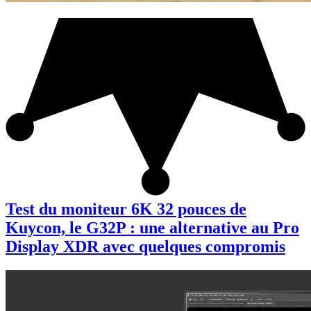
Test du moniteur 6K 32 pouces de
Kuycon, le G32P : une alternative au Pro
Display XDR avec quelques compromis