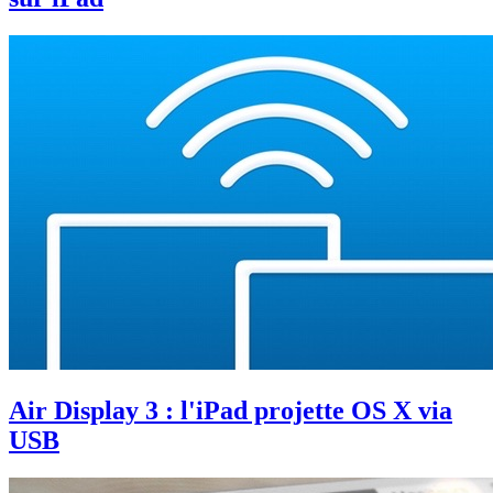
Air Display 3 : l'iPad projette OS X via
USB