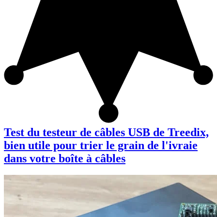
Test du testeur de câbles USB de Treedix,
bien utile pour trier le grain de l'ivraie
dans votre boîte à câbles