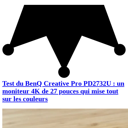
Test du BenQ Creative Pro PD2732U : un
moniteur 4K de 27 pouces qui mise tout
sur les couleurs