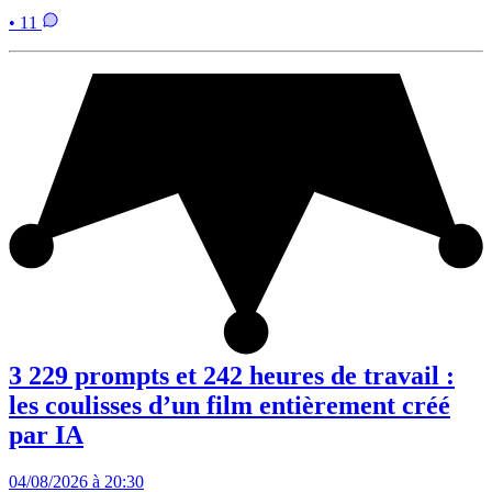
• 11
3 229 prompts et 242 heures de travail :
les coulisses d’un film entièrement créé
par IA
04/08/2026 à 20:30