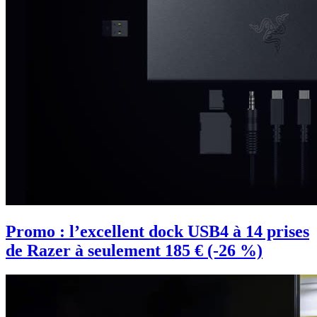
Promo : l’excellent dock USB4 à 14 prises
de Razer à seulement 185 € (-26 %)