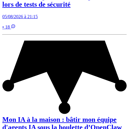
lors de tests de sécurité
05/08/2026 à 21:15
• 18
Mon IA à la maison : bâtir mon équipe
d'agents IA sous la houlette d’OpenClaw