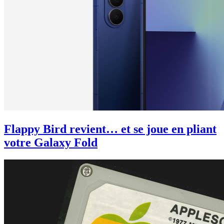
Flappy Bird revient… et se joue en pliant
votre Galaxy Fold