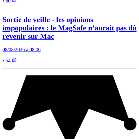
• 60
Sortie de veille - les opinions
impopulaires : le MagSafe n’aurait pas dû
revenir sur Mac
08/08/2026 à 08:00
• 54