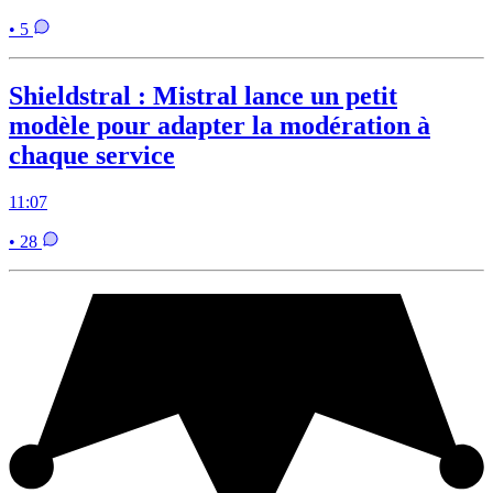
• 5
Shieldstral : Mistral lance un petit
modèle pour adapter la modération à
chaque service
11:07
• 28