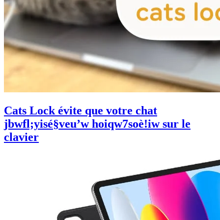
Cats Lock évite que votre chat
jbwfl;yisé§veu’w hoiqw7soè!iw sur le
clavier