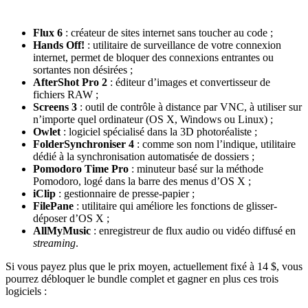
Flux 6
: créateur de sites internet sans toucher au code ;
Hands Off!
: utilitaire de surveillance de votre connexion
internet, permet de bloquer des connexions entrantes ou
sortantes non désirées ;
AfterShot Pro 2
: éditeur d’images et convertisseur de
fichiers RAW ;
Screens 3
: outil de contrôle à distance par VNC, à utiliser sur
n’importe quel ordinateur (OS X, Windows ou Linux) ;
Owlet
: logiciel spécialisé dans la 3D photoréaliste ;
FolderSynchroniser 4
: comme son nom l’indique, utilitaire
dédié à la synchronisation automatisée de dossiers ;
Pomodoro Time Pro
: minuteur basé sur la méthode
Pomodoro, logé dans la barre des menus d’OS X ;
iClip
: gestionnaire de presse-papier ;
FilePane
: utilitaire qui améliore les fonctions de glisser-
déposer d’OS X ;
AllMyMusic
: enregistreur de flux audio ou vidéo diffusé en
streaming
.
Si vous payez plus que le prix moyen, actuellement fixé à 14 $, vous
pourrez débloquer le bundle complet et gagner en plus ces trois
logiciels :