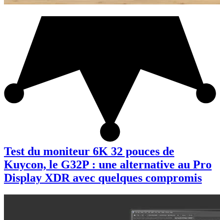
Test du moniteur 6K 32 pouces de
Kuycon, le G32P : une alternative au Pro
Display XDR avec quelques compromis