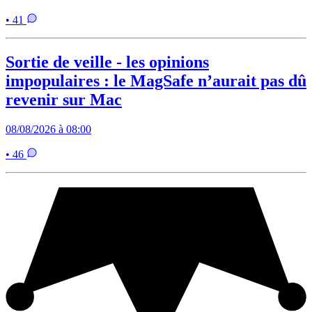
• 41
Sortie de veille - les opinions
impopulaires : le MagSafe n’aurait pas dû
revenir sur Mac
08/08/2026 à 08:00
• 46