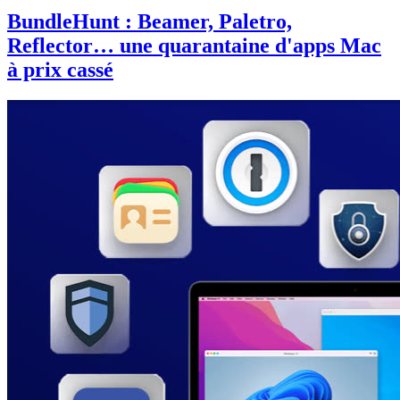
BundleHunt : Beamer, Paletro,
Reflector… une quarantaine d'apps Mac
à prix cassé