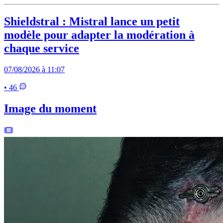
Shieldstral : Mistral lance un petit
modèle pour adapter la modération à
chaque service
07/08/2026 à 11:07
• 46
Image du moment