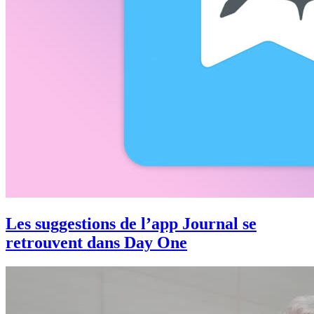
Les suggestions de l’app Journal se
retrouvent dans Day One