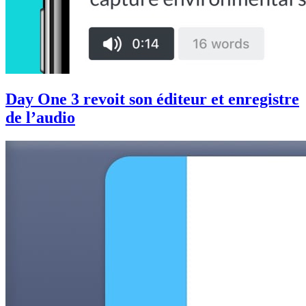
Day One 3 revoit son éditeur et enregistre
de l’audio