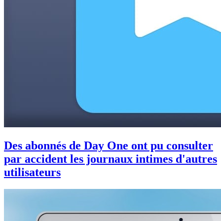
Des abonnés de Day One ont pu consulter
par accident les journaux intimes d'autres
utilisateurs