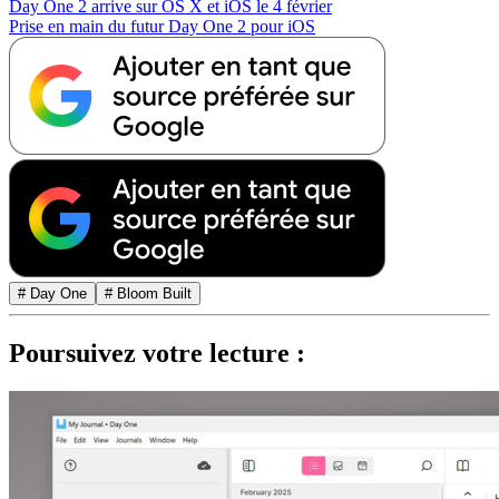
Day One 2 arrive sur OS X et iOS le 4 février
Prise en main du futur Day One 2 pour iOS
# Day One
# Bloom Built
Poursuivez votre lecture :