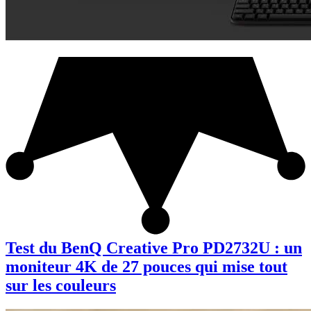
Test du BenQ Creative Pro PD2732U : un
moniteur 4K de 27 pouces qui mise tout
sur les couleurs