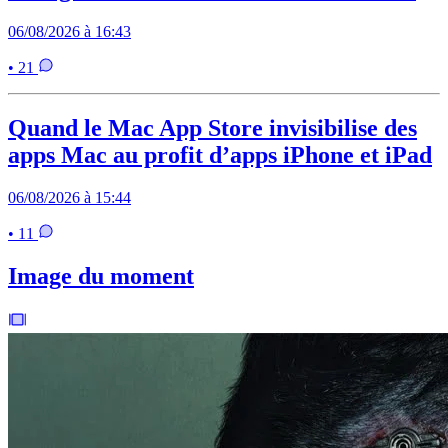
06/08/2026 à 16:43
• 21
Quand le Mac App Store invisibilise des
apps Mac au profit d’apps iPhone et iPad
06/08/2026 à 15:44
• 11
Image du moment