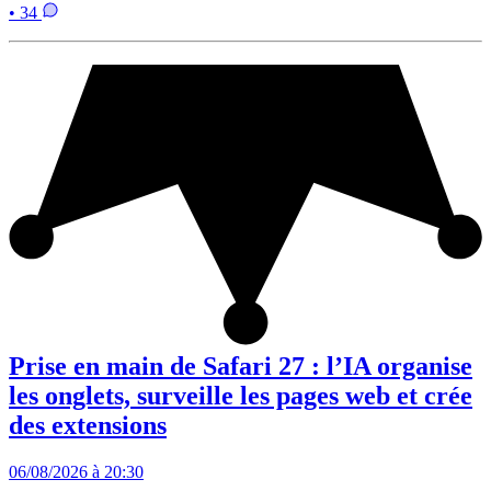
• 34
Prise en main de Safari 27 : l’IA organise
les onglets, surveille les pages web et crée
des extensions
06/08/2026 à 20:30