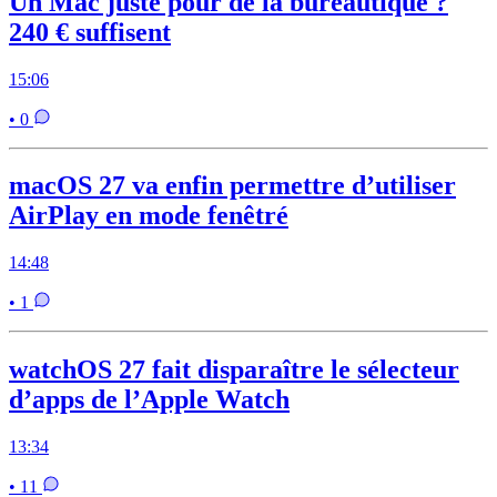
Un Mac juste pour de la bureautique ?
240 € suffisent
15:06
• 0
macOS 27 va enfin permettre d’utiliser
AirPlay en mode fenêtré
14:48
• 1
watchOS 27 fait disparaître le sélecteur
d’apps de l’Apple Watch
13:34
• 11