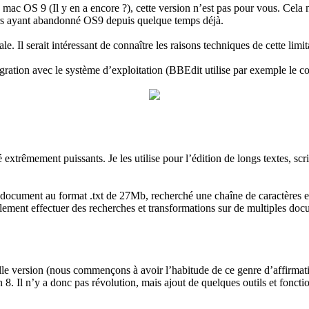
ac OS 9 (Il y en a encore ?), cette version n’est pas pour vous. Cela
eurs ayant abandonné OS9 depuis quelque temps déjà.
 serait intéressant de connaître les raisons techniques de cette limitat
ration avec le système d’exploitation (BBEdit utilise par exemple le c
xtrêmement puissants. Je les utilise pour l’édition de longs textes, scri
un document au format .txt de 27Mb, recherché une chaîne de caractères e
 effectuer des recherches et transformations sur de multiples docume
le version (nous commençons à avoir l’habitude de ce genre d’affirmati
 8. Il n’y a donc pas révolution, mais ajout de quelques outils et fonction