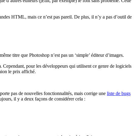
ue d’autres éditeurs (jEdit, par exemple) le font sans problème. Cette
es HTML, mais ce n’est pas pareil. De plus, il n’y a pas d’outil de
u même titre que Photoshop n’est pas un ‘simple’ éditeur d’images.
). Cependant, pour les développeurs qui utilisent ce genre de logiciels
ion le prix affiché.
porte pas de nouvelles fonctionnalités, mais corrige une
liste de bugs
ujours, il y a deux façons de considérer cela :