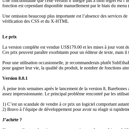
Une fonctionnalité que cette version n’intègre pas à mon regret est l’
fonction est cependant disponible manuellement par le biais du me
Une omission beaucoup plus importante est l’absence des services de
vérification des CSS et du X-HTML
Le prix
La version complète est vendue US$179.00 et les mises à jour vont 
Ces prix peuvent paraître exorbitants pour un éditeur de texte, mais i
Pour une utilisation occasionnelle, je recommanderais plutôt SubEthaEdi
pour gagner leur vie, la qualité du produit, le nombre de fonctions ainsi
Version 8.0.1
À peine trois semaines après le lancement de la version 8, Barebones 
assez impressionnante. Le principal problème rencontré par les utilisateu
1) C’est un scandale de vendre à ce prix un logiciel comportant autant
2) Bravo à l’équipe de développement pour avoir su réagir si rapidemen
J’achète ?