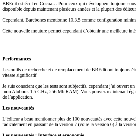
BBEdit est écrit en Cocoa… Pour ceux qui développent toujours sous m
disponible depuis maintenant plusieurs années et la plupart des édit
Cependant, Barebones mentionne 10.3.5 comme configuration minimale. Il
Cette nouvelle mouture permet cependant d’obtenir une meilleure intég
Performances
Les outils de recherche et de remplacement de BBEdit ont toujours été e
vitesse significatif.
Je suis conscient que les tests sont subjectifs, cependant j’ai ouvert 
mon Alubook 1.5 GHz, 256 Mb RAM). Vous pouvez maintenant également
de l’application.
Les nouveautés
L’éditeur a beau mentionner plus de 100 nouveautés avec cette nouvel
radicalement en passant de la version 7 (voire la version 6) à la version
Les nouveautés : Interface et ergonomie