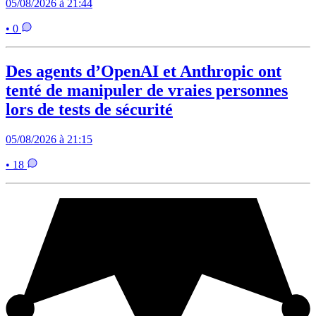
05/08/2026 à 21:44
• 0
Des agents d’OpenAI et Anthropic ont
tenté de manipuler de vraies personnes
lors de tests de sécurité
05/08/2026 à 21:15
• 18