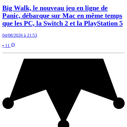
Big Walk, le nouveau jeu en ligne de
Panic, débarque sur Mac en même temps
que les PC, la Switch 2 et la PlayStation 5
04/08/2026 à 21:53
• 11