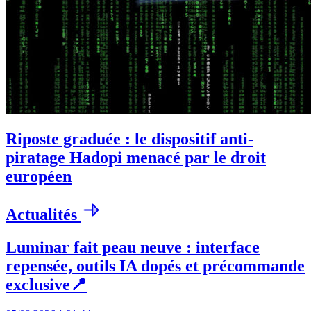
Riposte graduée : le dispositif anti-
piratage Hadopi menacé par le droit
européen
Actualités
Luminar fait peau neuve : interface
repensée, outils IA dopés et précommande
exclusive📍