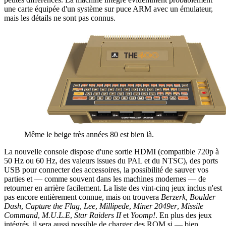
une carte équipée d'un système sur puce ARM avec un émulateur,
mais les détails ne sont pas connus.
Même le beige très années 80 est bien là.
La nouvelle console dispose d'une sortie HDMI (compatible 720p à
50 Hz ou 60 Hz, des valeurs issues du PAL et du NTSC), des ports
USB pour connecter des accessoires, la possibilité de sauver vos
parties et — comme souvent dans les machines modernes — de
retourner en arrière facilement. La liste des vint-cinq jeux inclus n'est
pas encore entièrement connue, mais on trouvera
Berzerk
,
Boulder
Dash
,
Capture the Flag
,
Lee
,
Millipede
,
Miner 2049er
,
Missile
Command
,
M.U.L.E
,
Star Raiders II
et
Yoomp!
. En plus des jeux
intégrés, il sera aussi possible de charger des ROM si — bien