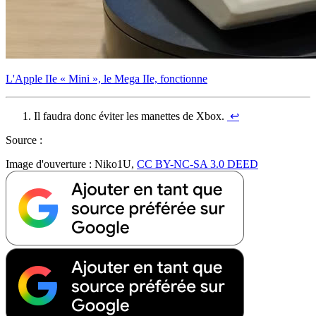
L'Apple IIe « Mini », le Mega IIe, fonctionne
Il faudra donc éviter les manettes de Xbox.
↩︎
Source :
Image d'ouverture : Niko1U,
CC BY-NC-SA 3.0 DEED