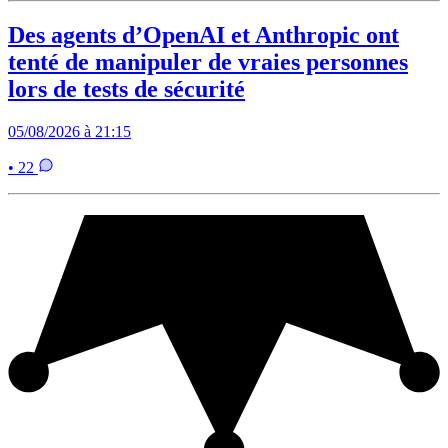
Des agents d’OpenAI et Anthropic ont
tenté de manipuler de vraies personnes
lors de tests de sécurité
05/08/2026 à 21:15
• 22