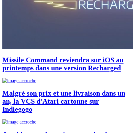
Missile Command reviendra sur iOS au
printemps dans une version Recharged
Malgré son prix et une livraison dans un
an, la VCS d'Atari cartonne sur
Indiegogo