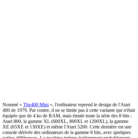
Nommé «
The400 Mini
», l'ordinateur reprend le design de l'Atari
400 de 1979. Par contre, il ne se limite pas à cette variante qui n'était
équipée que de 4 ko de RAM, mais émule toute la série des 8 bits :
Atari 800, la gamme XL (600XL, 800XL et 1200XL), la gamme
XE (65XE et 130XE) et même l'Atari 5200. Cette dernière est une
console dérivée des ordinateurs de la gamme 8 bits, avec quelques
petites différences. La machine intègre évidemment probablement